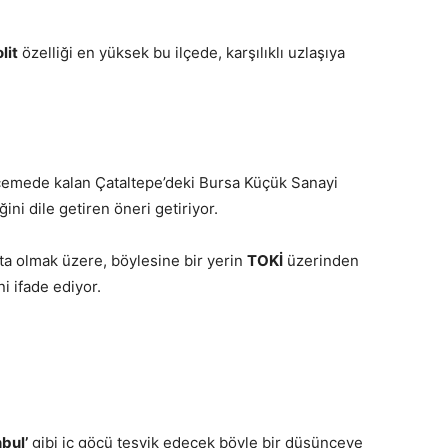
lit
özelliği en yüksek bu ilçede, karşılıklı uzlaşıya
cemede kalan Çataltepe’deki Bursa Küçük Sanayi
ini dile getiren öneri getiriyor.
ta olmak üzere, böylesine bir yerin
TOKİ
üzerinden
i ifade ediyor.
nbul’
gibi iç göçü teşvik edecek böyle bir düşünceye