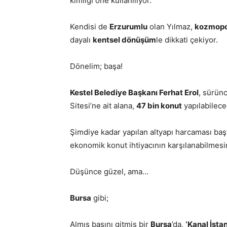
kimliği öne kullanılıyor.
Kendisi de
Erzurumlu
olan Yılmaz,
kozmopo
dayalı
kentsel dönüşüm
le dikkati çekiyor.
Dönelim; başa!
Kestel Belediye Başkanı Ferhat Erol
, sürün
Sitesi’ne ait alana,
47 bin konut
yapılabileceğ
Şimdiye kadar yapılan altyapı harcaması baş
ekonomik konut ihtiyacının karşılanabilmesin
Düşünce güzel, ama…
Bursa
gibi;
Almış başını gitmiş bir
Bursa
’da,
‘Kanal İsta