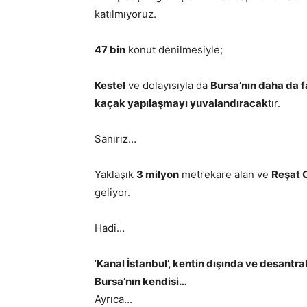
katılmıyoruz.
47 bin
konut denilmesiyle;
Kestel
ve dolayısıyla da
Bursa’nın daha da 
kaçak yapılaşmayı yuvalandıracak
tır.
Sanırız…
Yaklaşık
3 milyon
metrekare alan ve
Reşat O
geliyor.
Hadi…
‘
Kanal İstanbul’, kentin dışında ve desantral
Bursa’nın kendisi…
Ayrıca…