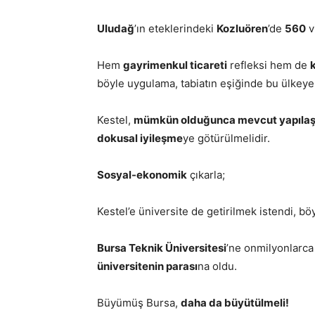
Uludağ
’ın eteklerindeki
Kozluören
’de
560
v
Hem
gayrimenkul ticareti
refleksi hem de
böyle uygulama, tabiatın eşiğinde bu ülkeye ö
Kestel,
mümkün olduğunca mevcut yapılaşma
dokusal iyileşme
ye götürülmelidir.
Sosyal-ekonomik
çıkarla;
Kestel’e üniversite de getirilmek istendi, bö
Bursa Teknik Üniversitesi
’ne onmilyonlarca 
üniversitenin parası
na oldu.
Büyümüş Bursa,
daha da büyütülmeli!