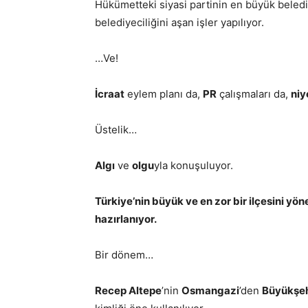
Hükümetteki siyasi partinin en büyük beled
belediyeciliğini aşan işler yapılıyor.
…Ve!
İcraat
eylem planı da,
PR
çalışmaları da,
niy
Üstelik…
Algı
ve
olgu
yla konuşuluyor.
Türkiye’nin büyük ve en zor bir ilçesini yön
hazırlanıyor.
Bir dönem…
Recep Altepe
’nin
Osmangazi
’den
Büyükşeh