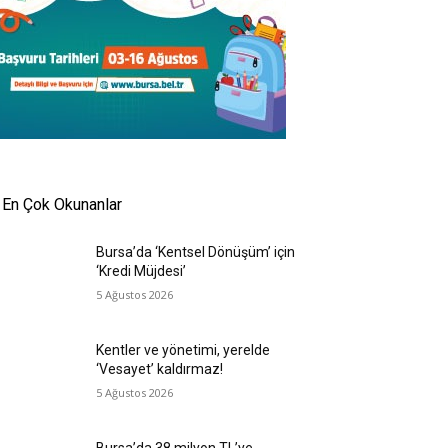
En Çok Okunanlar
Bursa’da ‘Kentsel Dönüşüm’ için
‘Kredi Müjdesi’
5 Ağustos 2026
Kentler ve yönetimi, yerelde
‘Vesayet’ kaldırmaz!
5 Ağustos 2026
Bursa’da 38 milyon TL’ye,