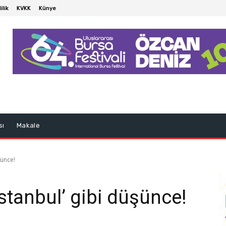
ilik
KVKK
Künye
sı
Makale
şünce!
İstanbul’ gibi düşünce!