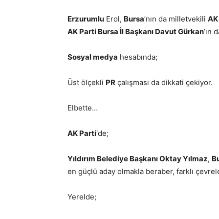
Erzurumlu
Erol,
Bursa
’nın da milletvekili
AK 
AK Parti Bursa İl Başkanı Davut Gürkan
’ın 
Sosyal medya
hesabında;
Üst ölçekli
PR
çalışması da dikkati çekiyor.
Elbette…
AK Parti
‘de;
Yıldırım Belediye Başkanı Oktay Yılmaz
,
B
en güçlü aday olmakla beraber, farklı çevre
Yerelde;