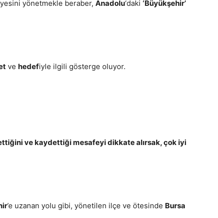
iyesini yönetmekle beraber,
Anadolu
‘daki
‘Büyükşehir’
et
ve
hedef
iyle ilgili gösterge oluyor.
ettiğini ve kaydettiği mesafeyi dikkate alırsak, çok iyi
ir
’e uzanan yolu gibi, yönetilen ilçe ve ötesinde
Bursa