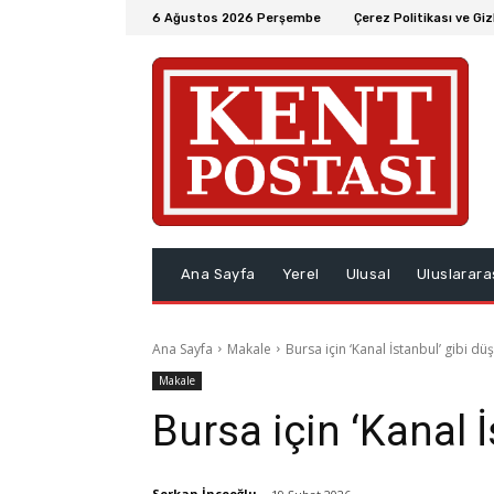
6 Ağustos 2026 Perşembe
Çerez Politikası ve Gizl
Ana Sayfa
Yerel
Ulusal
Uluslarara
Ana Sayfa
Makale
Bursa için ‘Kanal İstanbul’ gibi dü
Makale
Bursa için ‘Kanal 
Serkan İnceoğlu